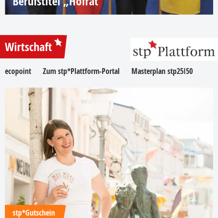
Berufstitel „Hofrat“
Wirtschaft
ecopoint
Zum stp*Plattform-Portal
Masterplan stp25I50
stp*Gutschein