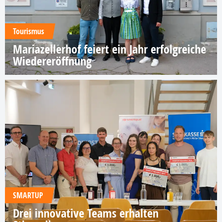
Tourismus
Mariazellerhof feiert ein Jahr erfolgreiche
Wiedereröffnung
SMARTUP
Drei innovative Teams erhalten