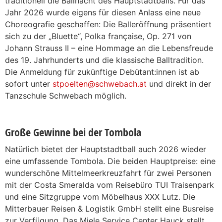
traditionell die Ballnacht des Hauptstadtballs. Für das
Jahr 2026 wurde eigens für diesen Anlass eine neue
Choreografie geschaffen: Die Balleröffnung präsentiert
sich zu der „Bluette“, Polka française, Op. 271 von
Johann Strauss II – eine Hommage an die Lebensfreude
des 19. Jahrhunderts und die klassische Balltradition.
Die Anmeldung für zukünftige Debütant:innen ist ab
sofort unter
stpoelten@schwebach.at
und direkt in der
Tanzschule Schwebach möglich.
Große Gewinne bei der Tombola
Natürlich bietet der Hauptstadtball auch 2026 wieder
eine umfassende Tombola. Die beiden Hauptpreise: eine
wunderschöne Mittelmeerkreuzfahrt für zwei Personen
mit der Costa Smeralda vom Reisebüro TUI Traisenpark
und eine Sitzgruppe vom Möbelhaus XXX Lutz. Die
Mitterbauer Reisen & Logistik GmbH stellt eine Busreise
zur Verfügung. Das Miele Service Center Hauck stellt