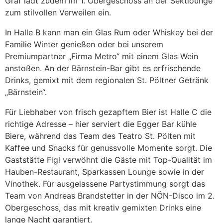
Graf lädt zudem im 1. Obergeschoss an der Sektlounge
zum stilvollen Verweilen ein.
In Halle B kann man ein Glas Rum oder Whiskey bei der
Familie Winter genießen oder bei unserem
Premiumpartner „Firma Metro“ mit einem Glas Wein
anstoßen. An der Bärnstein-Bar gibt es erfrischende
Drinks, gemixt mit dem regionalen St. Pöltner Getränk
„Bärnstein“.
Für Liebhaber von frisch gezapftem Bier ist Halle C die
richtige Adresse – hier serviert die Egger Bar kühle
Biere, während das Team des Teatro St. Pölten mit
Kaffee und Snacks für genussvolle Momente sorgt. Die
Gaststätte Figl verwöhnt die Gäste mit Top-Qualität im
Hauben-Restaurant, Sparkassen Lounge sowie in der
Vinothek. Für ausgelassene Partystimmung sorgt das
Team von Andreas Brandstetter in der NÖN-Disco im 2.
Obergeschoss, das mit kreativ gemixten Drinks eine
lange Nacht garantiert.