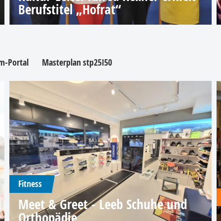
Berufstitel „Hofrat“
m-Portal
Masterplan stp25I50
Fitness
Meet & Greet - Leeb Schuhe und
Orthopädie