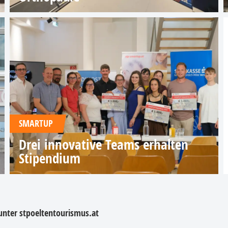
SMARTUP
Drei innovative Teams erhalten
Stipendium
 unter
stpoeltentourismus.at