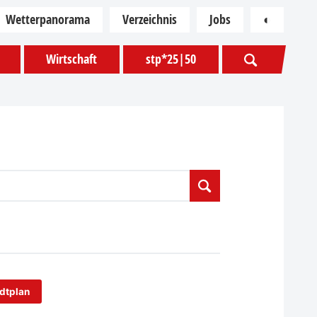
Wetterpanorama
Verzeichnis
Jobs
◐
Kontras
Wirtschaft
stp*25|50
dtplan