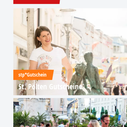
stp*Gutschein
St. Pölten Gutscheine