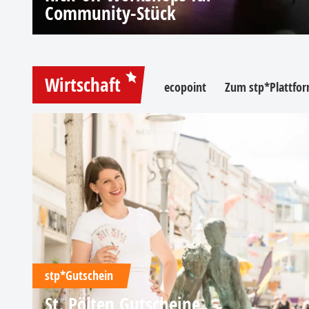
Community-Stück
Wirtschaft
ecopoint
Zum stp*Plattfor
stp*Gutschein
St. Pölten Gutscheine