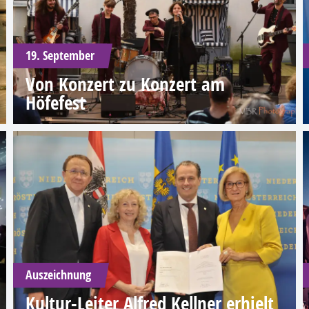
19. September
Von Konzert zu Konzert am
Höfefest
Auszeichnung
Kultur-Leiter Alfred Kellner erhielt