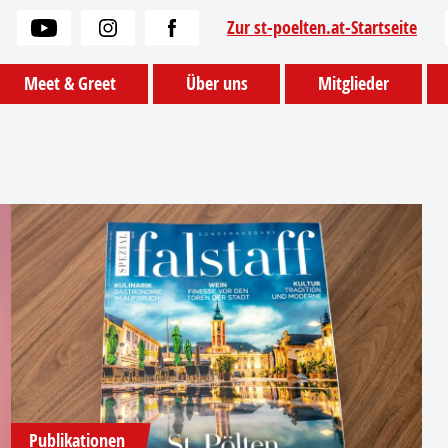
Zur st-poelten.at-Startseite
Meet & Greet
Über uns
Mitglieder
Publikationen