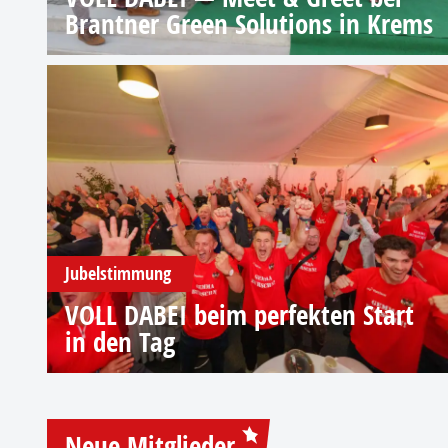
Brantner Green Solutions in Krems
Jubelstimmung
VOLL DABEI beim perfekten Start
in den Tag
Neue Mitglieder