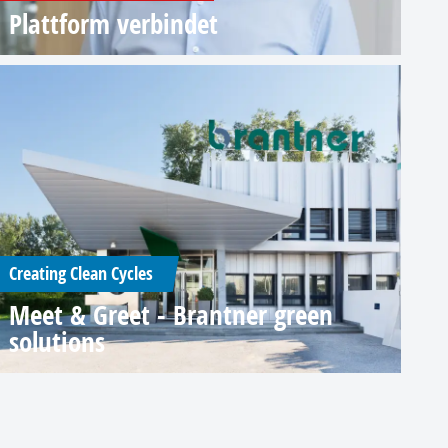
Plattform verbindet
Creating Clean Cycles
Meet & Greet - Brantner green
solutions