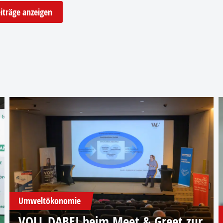
iträge anzeigen
Umweltökonomie
VOLL DABEI beim Meet & Greet zur