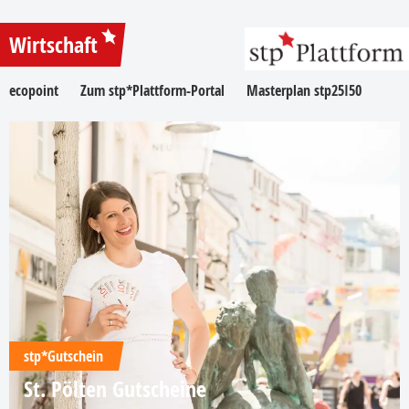
Wirtschaft
ecopoint
Zum stp*Plattform-Portal
Masterplan stp25I50
stp*Gutschein
St. Pölten Gutscheine