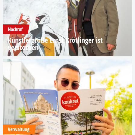
Nachruf
Künstlergröße Ernst Krötlinger ist
verstorben
Verwaltung