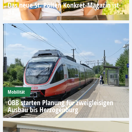
Das neue St. Pölten Konkret-Magazin ist
da
Mobilität
ÖBB starten Planung für zweigleisigen
Ausbau bis Herzogenburg