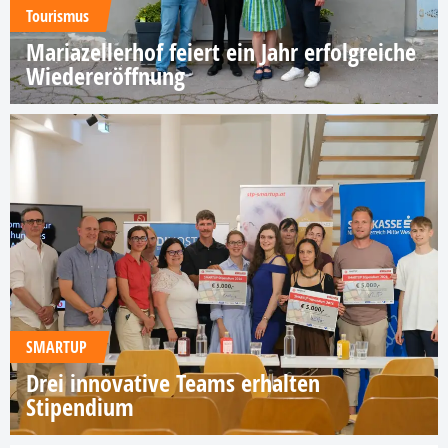
Tourismus
Mariazellerhof feiert ein Jahr erfolgreiche
Wiedereröffnung
SMARTUP
Drei innovative Teams erhalten
Stipendium