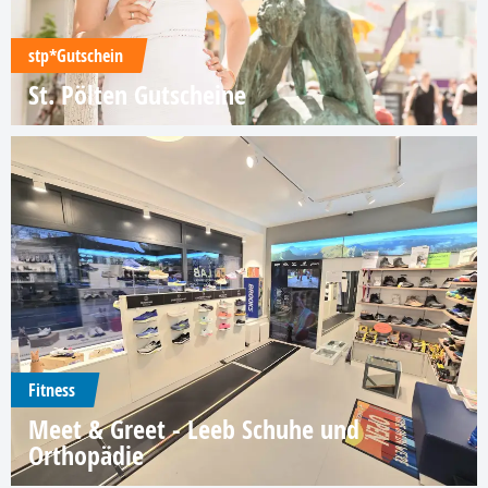
stp*Gutschein
St. Pölten Gutscheine
Fitness
Meet & Greet - Leeb Schuhe und
Orthopädie