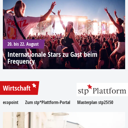
20. bis 22. August
Internationale Stars zu Gast beim
Frequency
Wirtschaft
ecopoint
Zum stp*Plattform-Portal
Masterplan stp25I50