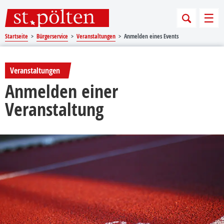
Sprungmarken
Springe direkt zu:
Men
Startseite
Bürgerservice
Veranstaltungen
Anmelden eines Events
Veranstaltungen
Anmelden einer
Veranstaltung