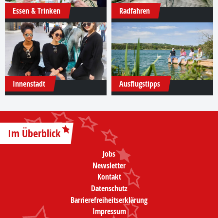
Essen & Trinken
Radfahren
Innenstadt
Ausflugstipps
Im Überblick
Jobs
Newsletter
Kontakt
Datenschutz
Barrierefreiheitserklärung
Impressum