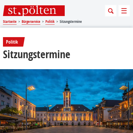
Sprungmarken
Springe direkt zu:
Men
Startseite
Bürgerservice
Politik
Sitzungstermine
Politik
Sitzungstermine