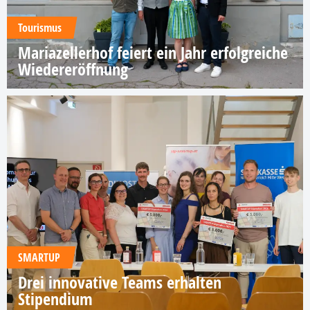
Tourismus
Mariazellerhof feiert ein Jahr erfolgreiche
Wiedereröffnung
SMARTUP
Drei innovative Teams erhalten
Stipendium