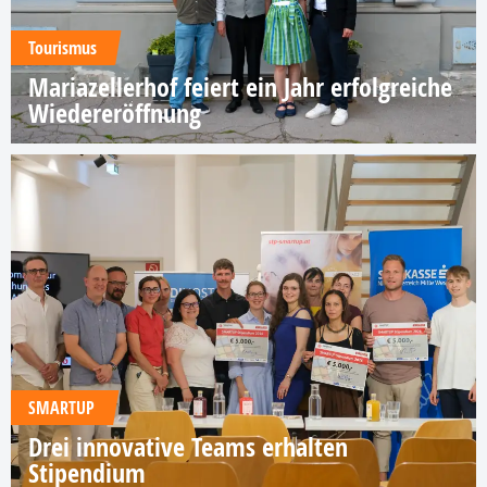
Tourismus
Mariazellerhof feiert ein Jahr erfolgreiche
Wiedereröffnung
SMARTUP
Drei innovative Teams erhalten
Stipendium