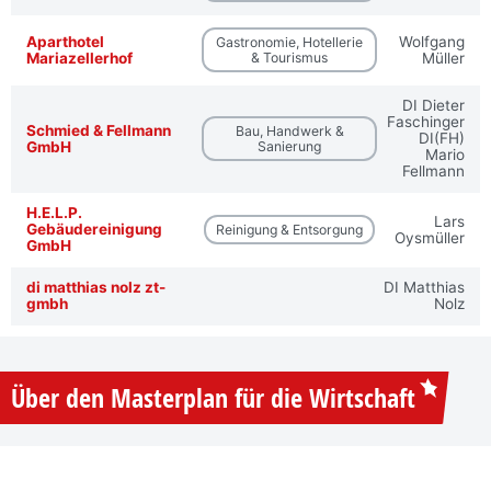
Aparthotel
Wolfgang
Gastronomie, Hotellerie
Mariazellerhof
& Tourismus
Müller
DI Dieter
Faschinger
Schmied & Fellmann
Bau, Handwerk &
DI(FH)
GmbH
Sanierung
Mario
Fellmann
H.E.L.P.
Lars
Gebäudereinigung
Reinigung & Entsorgung
Oysmüller
GmbH
di matthias nolz zt-
DI Matthias
gmbh
Nolz
Über den Masterplan für die Wirtschaft