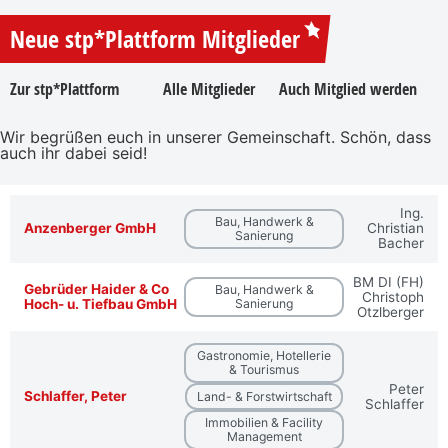
Neue stp*Plattform Mitglieder
Zur stp*Plattform
Alle Mitglieder
Auch Mitglied werden
Wir begrüßen euch in unserer Gemeinschaft. Schön, dass
auch ihr dabei seid!
Ing.
Bau, Handwerk &
Anzenberger GmbH
Christian
Sanierung
Bacher
BM DI (FH)
Gebrüder Haider & Co
Bau, Handwerk &
Christoph
Hoch- u. Tiefbau GmbH
Sanierung
Otzlberger
Gastronomie, Hotellerie
& Tourismus
Peter
Schlaffer, Peter
Land- & Forstwirtschaft
Schlaffer
Immobilien & Facility
Management