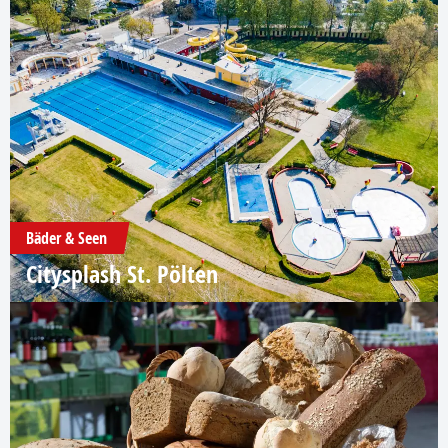
Bäder & Seen
Citysplash St. Pölten