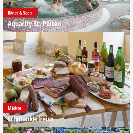
Bäder & Seen
Aquacity St. Pölten
Märkte
Schmankerlreise