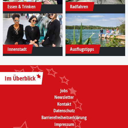
Essen & Trinken
Radfahren
Innenstadt
Ausflugstipps
Im Überblick
Jobs
Newsletter
Kontakt
Datenschutz
Barrierefreiheitserklärung
Impressum