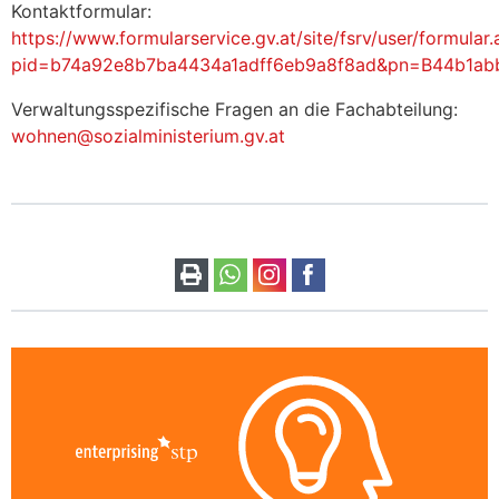
Kontaktformular:
https://www.formularservice.gv.at/site/fsrv/user/formular
pid=b74a92e8b7ba4434a1adff6eb9a8f8ad&pn=B44b1a
Verwaltungsspezifische Fragen an die Fachabteilung:
wohnen@sozialministerium.gv.at