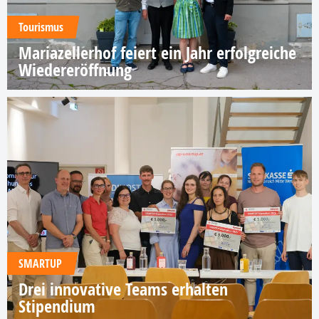
Tourismus
Mariazellerhof feiert ein Jahr erfolgreiche
Wiedereröffnung
SMARTUP
Drei innovative Teams erhalten
Stipendium