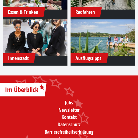
Essen & Trinken
Radfahren
Innenstadt
Ausflugstipps
Im Überblick
Jobs
Newsletter
Kontakt
Datenschutz
Barrierefreiheitserklärung