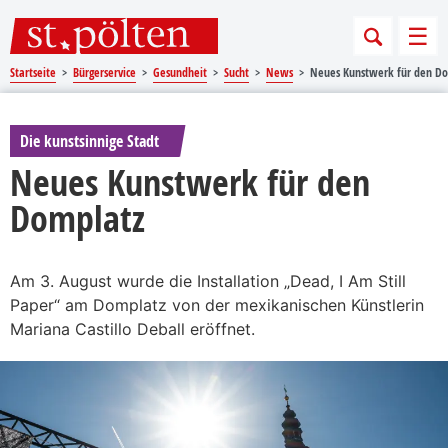
Sprungmarken
Springe direkt zu:
Men
Startseite
Bürgerservice
Gesundheit
Sucht
News
Neues Kunstwerk für den D
Die kunstsinnige Stadt
Neues Kunstwerk für den
Domplatz
Am 3. August wurde die Installation „Dead, I Am Still
Paper“ am Domplatz von der mexikanischen Künstlerin
Mariana Castillo Deball eröffnet.