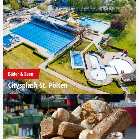
Bäder & Seen
Citysplash St. Pölten