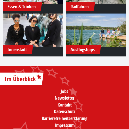
Essen & Trinken
Radfahren
Innenstadt
Ausflugstipps
Im Überblick
Jobs
Newsletter
Kontakt
Datenschutz
Barrierefreiheitserklärung
Impressum