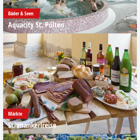
Bäder & Seen
Aquacity St. Pölten
Märkte
Schmankerlreise