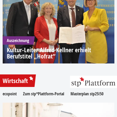
Auszeichnung
Kultur-Leiter Alfred Kellner erhielt
Berufstitel „Hofrat“
Wirtschaft
ecopoint
Zum stp*Plattform-Portal
Masterplan stp25I50