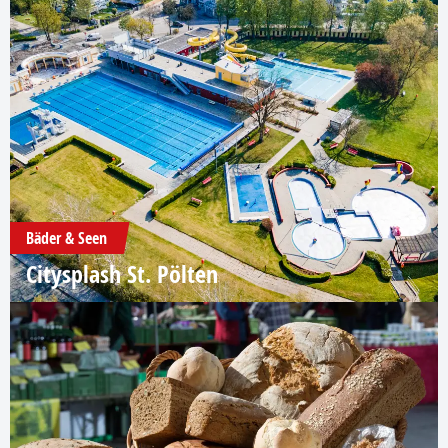
Bäder & Seen
Citysplash St. Pölten