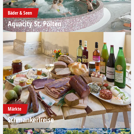
Bäder & Seen
Aquacity St. Pölten
Märkte
Schmankerlreise