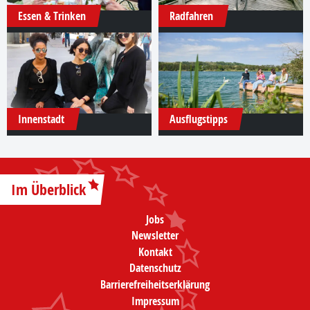
Essen & Trinken
Radfahren
Innenstadt
Ausflugstipps
Im Überblick
Jobs
Newsletter
Kontakt
Datenschutz
Barrierefreiheitserklärung
Impressum