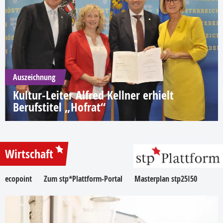
Auszeichnung
Kultur-Leiter Alfred Kellner erhielt
Berufstitel „Hofrat“
Wirtschaft
ecopoint
Zum stp*Plattform-Portal
Masterplan stp25I50