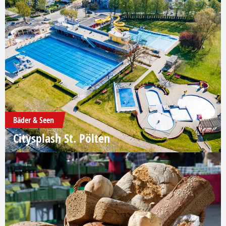
Bäder & Seen
Citysplash St. Pölten