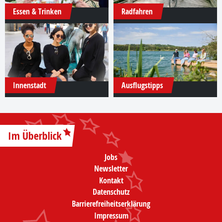
Essen & Trinken
Radfahren
Innenstadt
Ausflugstipps
Im Überblick
Jobs
Newsletter
Kontakt
Datenschutz
Barrierefreiheitserklärung
Impressum