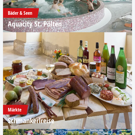
Bäder & Seen
Aquacity St. Pölten
Märkte
Schmankerlreise