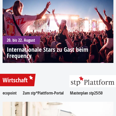
20. bis 22. August
Internationale Stars zu Gast beim
Frequency
Wirtschaft
ecopoint
Zum stp*Plattform-Portal
Masterplan stp25I50