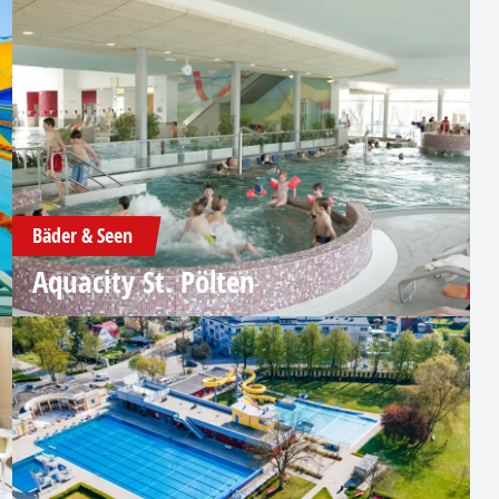
Bäder & Seen
Aquacity St. Pölten