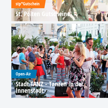
stp*Gutschein
St. Pölten Gutscheine
Open-Air
Stadt.TANZ - Tanzen in der
Innenstadt