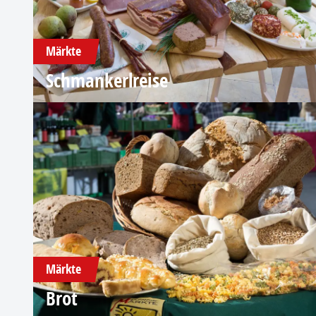
Märkte
Schmankerlreise
Märkte
Brot