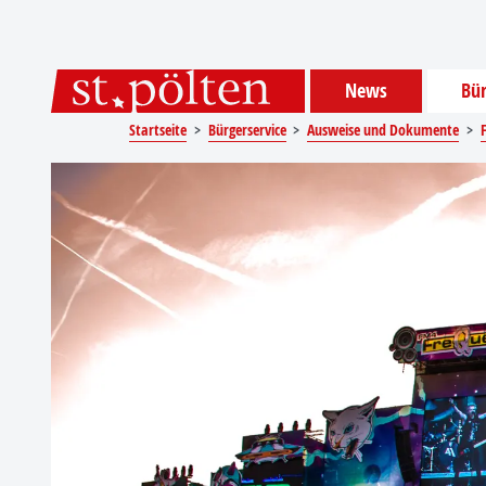
Sprungmarken
Springe direkt zu:
News
Bür
Startseite
Bürgerservice
Ausweise und Dokumente