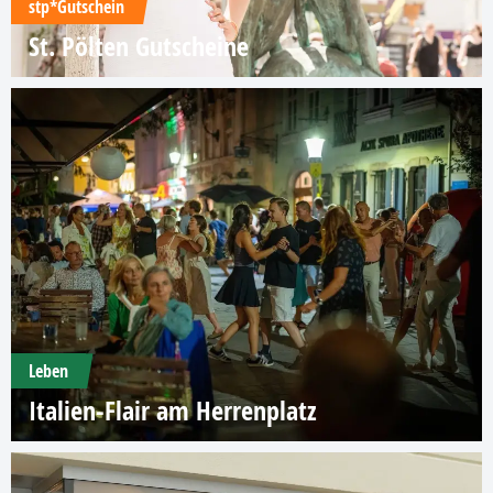
stp*Gutschein
St. Pölten Gutscheine
Leben
Italien-Flair am Herrenplatz