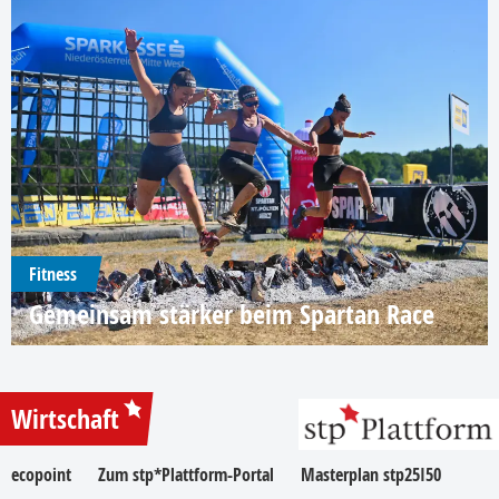
Fitness
Gemeinsam stärker beim Spartan Race
Wirtschaft
ecopoint
Zum stp*Plattform-Portal
Masterplan stp25I50