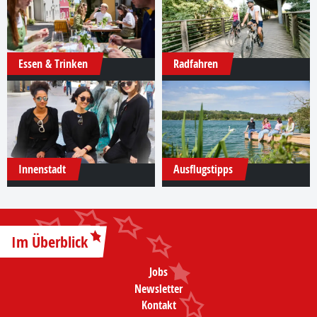
Essen & Trinken
Radfahren
Innenstadt
Ausflugstipps
Im Überblick
Jobs
Newsletter
Kontakt