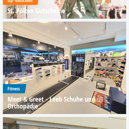
stp*Gutschein
St. Pölten Gutscheine
Fitness
Meet & Greet - Leeb Schuhe und
Orthopädie