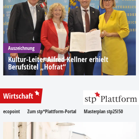
Auszeichnung
Kultur-Leiter Alfred Kellner erhielt
Berufstitel „Hofrat“
Wirtschaft
ecopoint
Zum stp*Plattform-Portal
Masterplan stp25I50