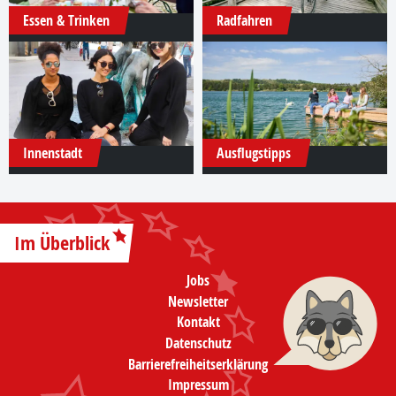
Essen & Trinken
Radfahren
Innenstadt
Ausflugstipps
Im Überblick
Jobs
Newsletter
Kontakt
Datenschutz
Barrierefreiheitserklärung
Impressum