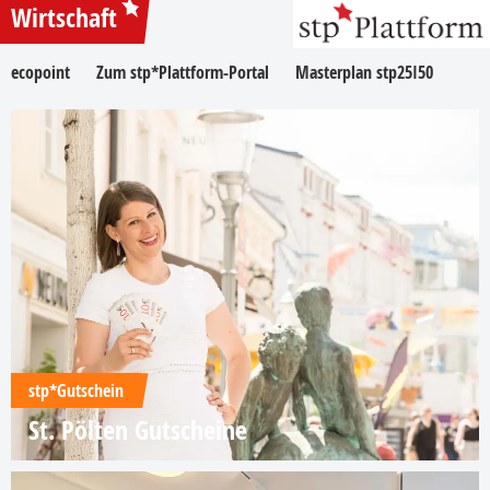
Wirtschaft
ecopoint
Zum stp*Plattform-Portal
Masterplan stp25I50
stp*Gutschein
St. Pölten Gutscheine