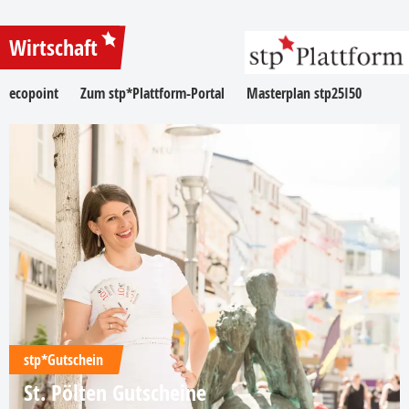
Wirtschaft
ecopoint
Zum stp*Plattform-Portal
Masterplan stp25I50
stp*Gutschein
St. Pölten Gutscheine