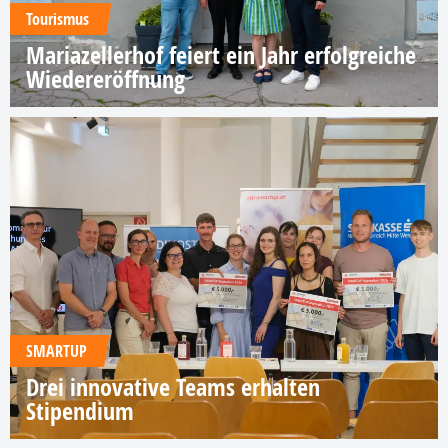
Tourismus
Mariazellerhof feiert ein Jahr erfolgreiche
Wiedereröffnung
SMARTUP
Drei innovative Teams erhalten
Stipendium