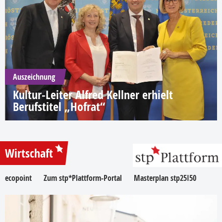
Auszeichnung
Kultur-Leiter Alfred Kellner erhielt
Berufstitel „Hofrat“
Wirtschaft
ecopoint
Zum stp*Plattform-Portal
Masterplan stp25I50