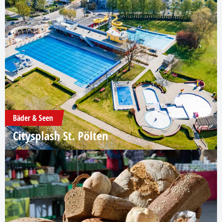
Bäder & Seen
Citysplash St. Pölten