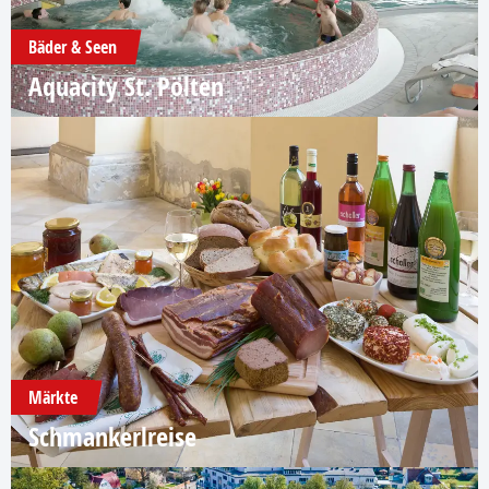
Bäder & Seen
Aquacity St. Pölten
Märkte
Schmankerlreise