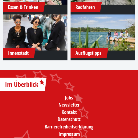
Essen & Trinken
Radfahren
Innenstadt
Ausflugstipps
Im Überblick
Jobs
Newsletter
Kontakt
Datenschutz
Barrierefreiheitserklärung
Impressum