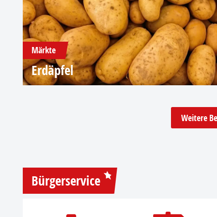
Märkte
Erdäpfel
Weitere Be
Bürgerservice