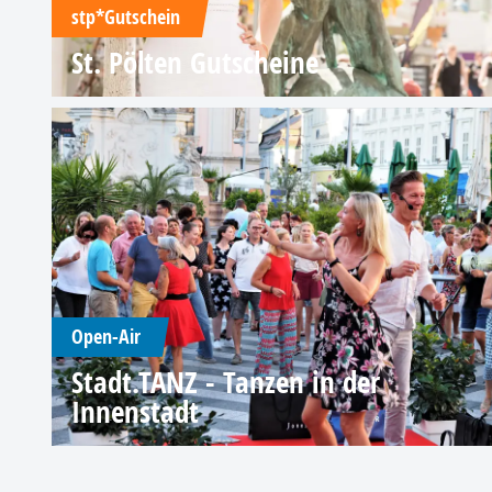
stp*Gutschein
St. Pölten Gutscheine
Open-Air
Stadt.TANZ - Tanzen in der
Innenstadt