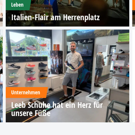
Leben
Italien-Flair am Herrenplatz
Unternehmen
Leeb Schuhe hat ein Herz für
unsere Füße