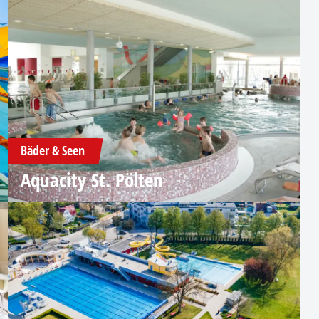
Bäder & Seen
Aquacity St. Pölten