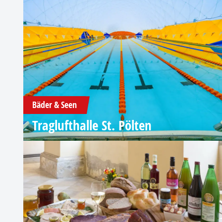
Bäder & Seen
Traglufthalle St. Pölten