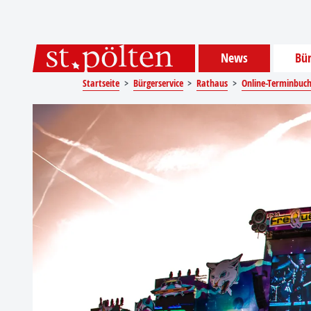
Sprungmarken
Springe direkt zu:
News
Bür
Startseite
Bürgerservice
Rathaus
Online-Terminbuc