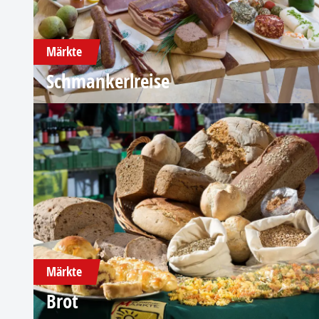
Märkte
Schmankerlreise
Märkte
Brot