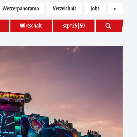
Wetterpanorama
Verzeichnis
Jobs
◐
Kontras
Wirtschaft
stp*25|50