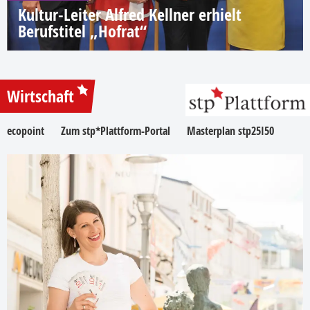
Kultur-Leiter Alfred Kellner erhielt
Berufstitel „Hofrat“
Wirtschaft
ecopoint
Zum stp*Plattform-Portal
Masterplan stp25I50