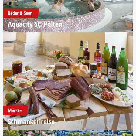
Bäder & Seen
Aquacity St. Pölten
Märkte
Schmankerlreise