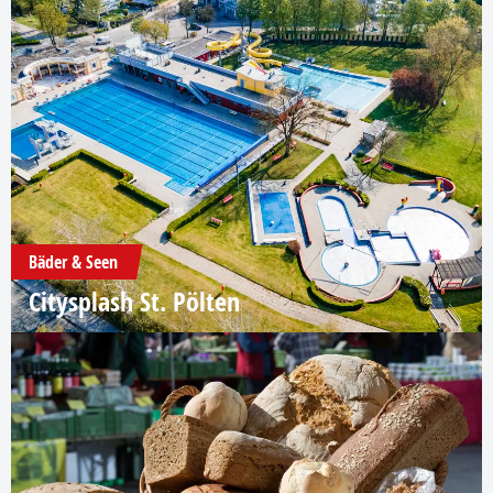
Bäder & Seen
Citysplash St. Pölten