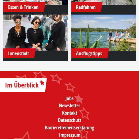
Essen & Trinken
Radfahren
Innenstadt
Ausflugstipps
Im Überblick
Jobs
Newsletter
Kontakt
Datenschutz
Barrierefreiheitserklärung
Impressum