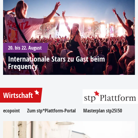
20. bis 22. August
Internationale Stars zu Gast beim
Frequency
Wirtschaft
ecopoint
Zum stp*Plattform-Portal
Masterplan stp25I50