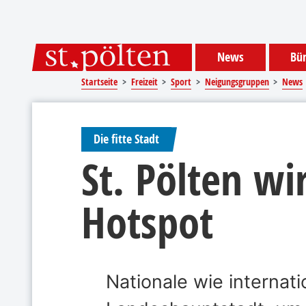
Sprungmarken
Springe direkt zu:
News
Bür
Startseite
Freizeit
Sport
Neigungsgruppen
News
Die fitte Stadt
St. Pölten wi
Hotspot
Nationale wie interna