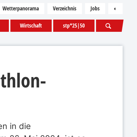
Wetterpanorama
Verzeichnis
Jobs
◐
Kontras
Wirtschaft
stp*25|50
athlon-
n in die