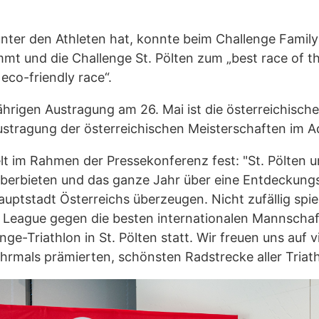
nter den Athleten hat, konnte beim Challenge Family
mt und die Challenge St. Pölten zum „best race of 
eco-friendly race“.
ährigen Austragung am 26. Mai ist die österreichisch
Austragung der österreichischen Meisterschaften im A
elt im Rahmen der Pressekonferenz fest: "St. Pölten 
 überbieten und das ganze Jahr über eine Entdeckungs
auptstadt Österreichs überzeugen. Nicht zufällig spi
 League gegen die besten internationalen Mannschaft
ge-Triathlon in St. Pölten statt. Wir freuen uns auf 
hrmals prämierten, schönsten Radstrecke aller Tria