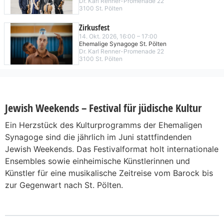
Dr. Karl Renner-Promenade 22
3100 St. Pölten
Zirkusfest
14. Okt. 2026, 16:00 – 17:00
Ehemalige Synagoge St. Pölten
Dr. Karl Renner-Promenade 22
3100 St. Pölten
Jewish Weekends – Festival für jüdische Kultur
Ein Herzstück des Kulturprogramms der Ehemaligen
Synagoge sind die jährlich im Juni stattfindenden
Jewish Weekends. Das Festivalformat holt internationale
Ensembles sowie einheimische Künstlerinnen und
Künstler für eine musikalische Zeitreise vom Barock bis
zur Gegenwart nach St. Pölten.