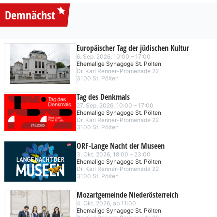
Demnächst
Europäischer Tag der jüdischen Kultur
6. Sep. 2026, 10:00 – 17:00
Ehemalige Synagoge St. Pölten
Dr. Karl Renner-Promenade 22
3100 St. Pölten
Tag des Denkmals
27. Sep. 2026, 10:00 – 17:00
Ehemalige Synagoge St. Pölten
Dr. Karl Renner-Promenade 22
3100 St. Pölten
ORF-Lange Nacht der Museen
3. Okt. 2026, 18:00 – 23:00
Ehemalige Synagoge St. Pölten
Dr. Karl Renner-Promenade 22
3100 St. Pölten
Mozartgemeinde Niederösterreich
4. Okt. 2026, ab 11:00
Ehemalige Synagoge St. Pölten