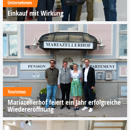
Unternehmen
Einkauf mit Wirkung
Tourismus
Mariazellerhof feiert ein Jahr erfolgreiche
Wiedereröffnung