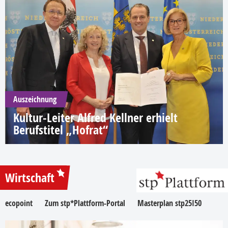
Auszeichnung
Kultur-Leiter Alfred Kellner erhielt
Berufstitel „Hofrat“
Wirtschaft
ecopoint
Zum stp*Plattform-Portal
Masterplan stp25I50