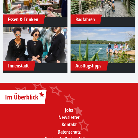
Essen & Trinken
Radfahren
Innenstadt
Ausflugstipps
Im Überblick
Jobs
Newsletter
Kontakt
Datenschutz