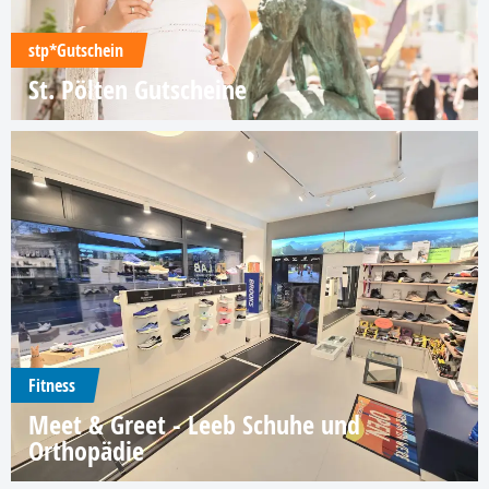
stp*Gutschein
St. Pölten Gutscheine
Fitness
Meet & Greet - Leeb Schuhe und
Orthopädie