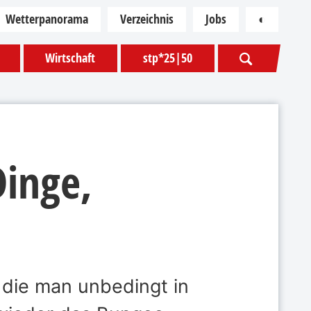
Wetterpanorama
Verzeichnis
Jobs
◐
Kontras
Wirtschaft
stp*25|50
inge,
 die man unbedingt in