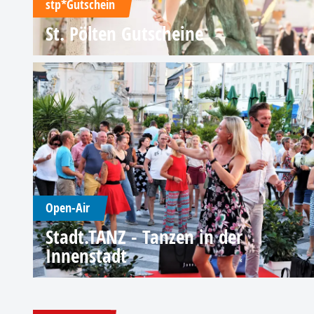
stp*Gutschein
St. Pölten Gutscheine
Open-Air
Stadt.TANZ - Tanzen in der
Innenstadt