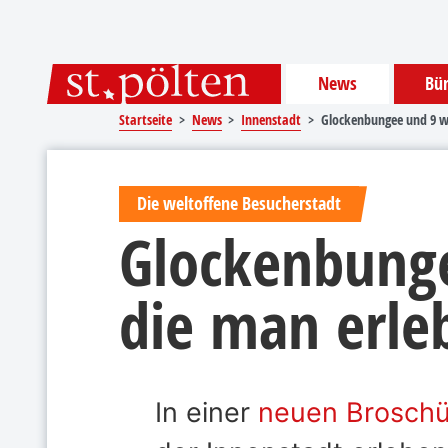
Sprungmarken
Springe direkt zu:
News
Bür
Startseite
News
Innenstadt
Glockenbungee und 9 we
Die weltoffene Besucherstadt
Glockenbunge
die man erle
In einer
neuen Broschü