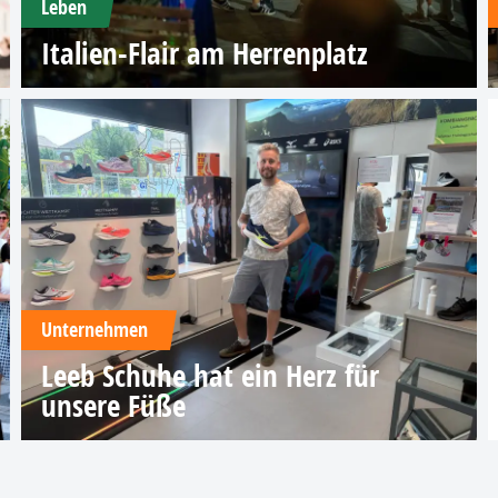
Leben
Italien-Flair am Herrenplatz
Unternehmen
Leeb Schuhe hat ein Herz für
unsere Füße