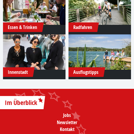
Essen & Trinken
Radfahren
Innenstadt
Ausflugstipps
Im Überblick
Jobs
Newsletter
Kontakt