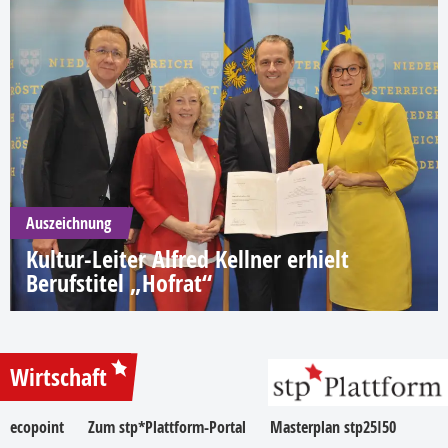
Auszeichnung
Kultur-Leiter Alfred Kellner erhielt
Berufstitel „Hofrat“
Wirtschaft
ecopoint
Zum stp*Plattform-Portal
Masterplan stp25I50