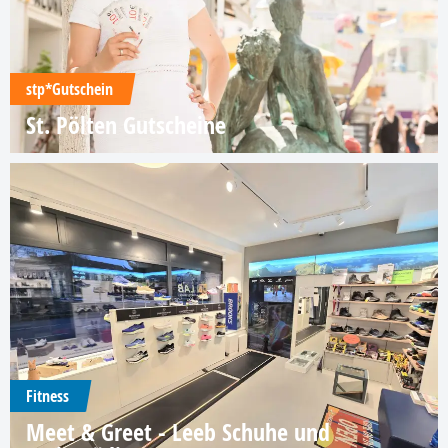
stp*Gutschein
St. Pölten Gutscheine
Fitness
Meet & Greet - Leeb Schuhe und