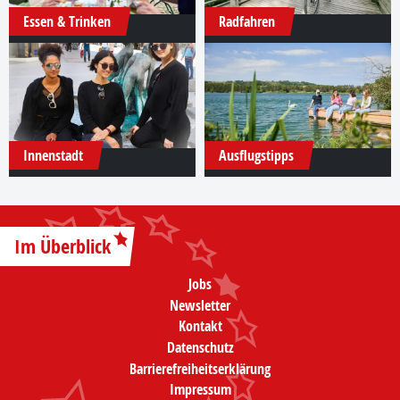
Essen & Trinken
Radfahren
Innenstadt
Ausflugstipps
Im Überblick
Jobs
Newsletter
Kontakt
Datenschutz
Barrierefreiheitserklärung
Impressum