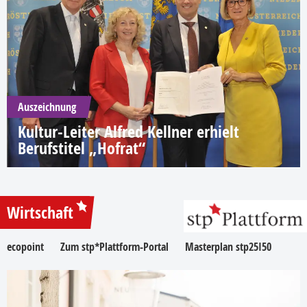
Auszeichnung
Kultur-Leiter Alfred Kellner erhielt
Berufstitel „Hofrat“
Wirtschaft
ecopoint
Zum stp*Plattform-Portal
Masterplan stp25I50