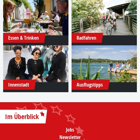
Essen & Trinken
Radfahren
Innenstadt
Ausflugstipps
Im Überblick
Jobs
Newsletter