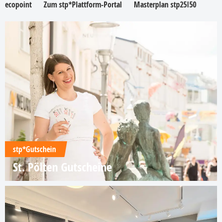
ecopoint
Zum stp*Plattform-Portal
Masterplan stp25I50
stp*Gutschein
St. Pölten Gutscheine