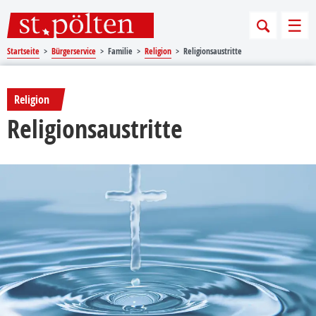
Sprungmarken
Springe direkt zu:
Men
Startseite
Bürgerservice
Familie
Religion
Religionsaustritte
Religion
Religionsaustritte