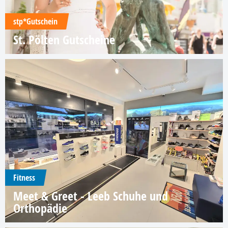
stp*Gutschein
St. Pölten Gutscheine
Fitness
Meet & Greet - Leeb Schuhe und
Orthopädie