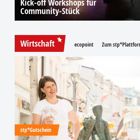
Kick-off Workshops für
Community-Stück
Wirtschaft
ecopoint
Zum stp*Plattfor
stp*Gutschein