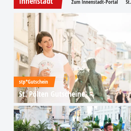
Innenstadt
Zum Innenstadt-Portal
St
stp*Gutschein
St. Pölten Gutscheine