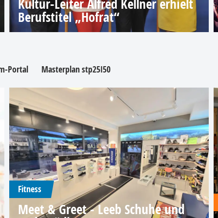
Kultur-Leiter Alfred Kellner erhielt
Berufstitel „Hofrat“
m-Portal
Masterplan stp25I50
Fitness
Meet & Greet - Leeb Schuhe und