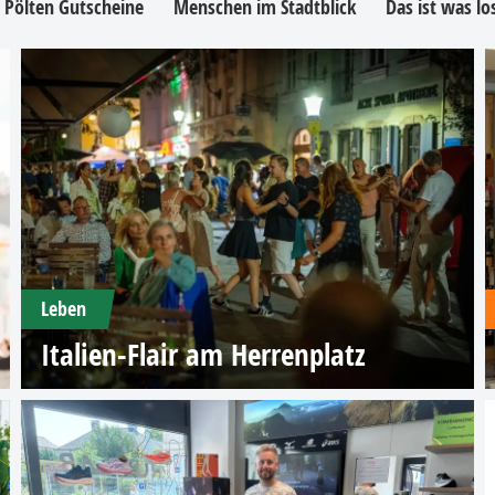
. Pölten Gutscheine
Menschen im Stadtblick
Das ist was l
Leben
Italien-Flair am Herrenplatz