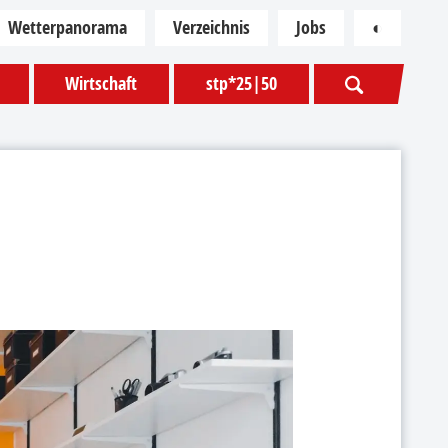
Wetterpanorama
Verzeichnis
Jobs
◐
Kontras
Wirtschaft
stp*25|50