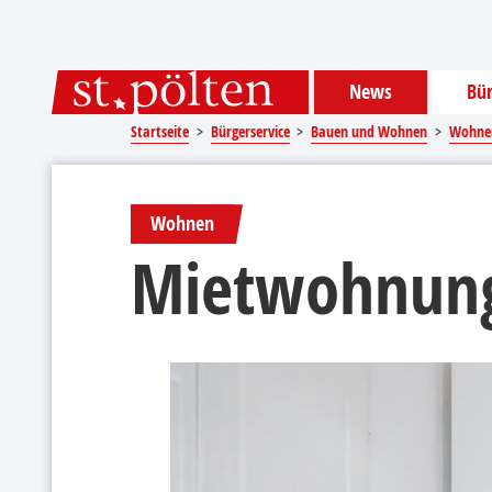
Sprungmarken
Springe direkt zu:
News
Bür
Startseite
Bürgerservice
Bauen und Wohnen
Wohne
Wohnen
Mietwohnun