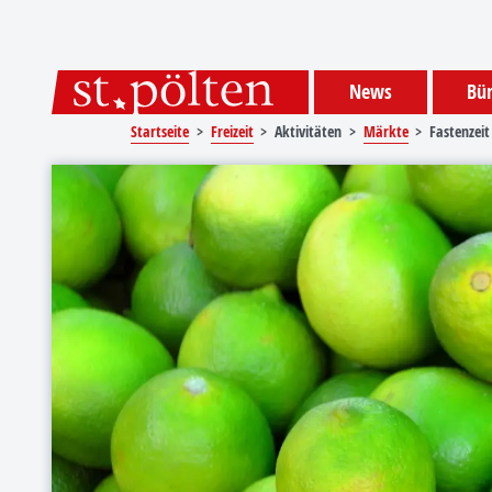
Sprungmarken
Springe direkt zu:
News
Bür
Startseite
Freizeit
Aktivitäten
Märkte
Fastenzeit