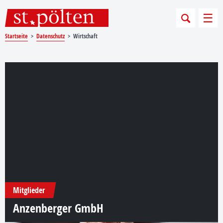
Sprungmarken
Springe direkt zu:
Men
Startseite
Datenschutz
Wirtschaft
Wirtschaft
Mitglieder
Anzenberger GmbH