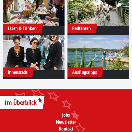
Essen & Trinken
Radfahren
Innenstadt
Ausflugstipps
Im Überblick
Jobs
Newsletter
Kontakt