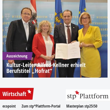
Auszeichnung
Kultur-Leiter Alfred Kellner erhielt
Berufstitel „Hofrat“
Wirtschaft
ecopoint
Zum stp*Plattform-Portal
Masterplan stp25I50