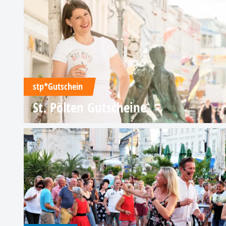
stp*Gutschein
St. Pölten Gutscheine