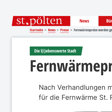
Sprungmarken
Springe direkt zu:
News
Bür
Startseite
News
Presse
Fernwärmepreise werden ge
Die l(i)ebenswerte Stadt
Fernwärmepr
Nach Verhandlungen mi
für die Fernwärme St.