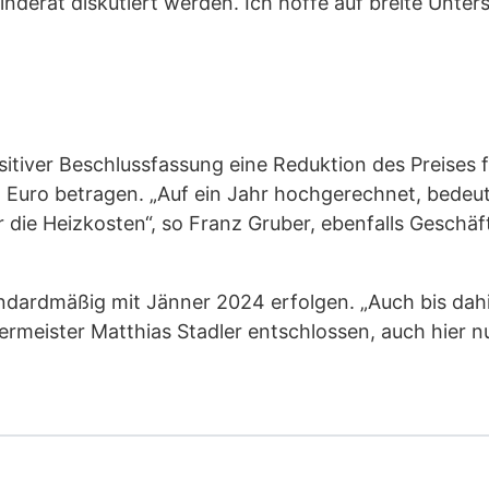
derat diskutiert werden. Ich hoffe auf breite Unters
itiver Beschlussfassung eine Reduktion des Preises 
Euro betragen. „Auf ein Jahr hochgerechnet, bedeute
r die Heizkosten“, so Franz Gruber, ebenfalls Geschä
dardmäßig mit Jänner 2024 erfolgen. „Auch bis dahin
germeister Matthias Stadler entschlossen, auch hier 