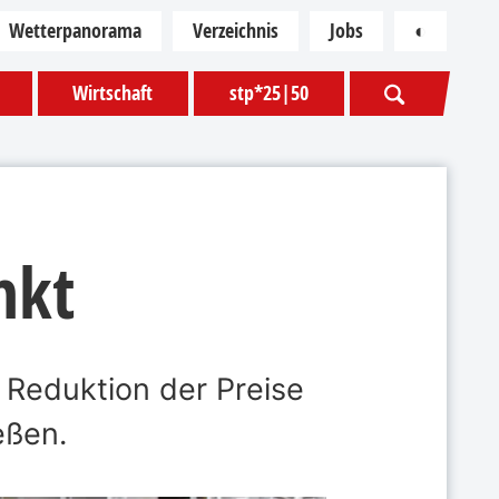
Wetterpanorama
Verzeichnis
Jobs
◐
Kontras
Wirtschaft
stp*25|50
nkt
 Reduktion der Preise
eßen.