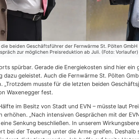
e die beiden Geschäftsführer der Fernwärme St. Pölten Gmb
räch zur möglichen Preisreduktion ab Juli. (Foto: Vorlaufer)
rts spürbar. Gerade die Energiekosten sind hier ein g
g dazu geleistet. Auch die Fernwärme St. Pölten Gm
. „Trotzdem musste für die letzten beiden Geschäfts
ton Waxenegger fest.
älfte im Besitz von Stadt und EVN – müsste laut Preis
den erhöhen. „Nach intensiven Gesprächen mit der EV
 eine Senkung beschließen. In unserem Wirkungsbere
t bei der Teuerung unter die Arme greifen. Deshalb s