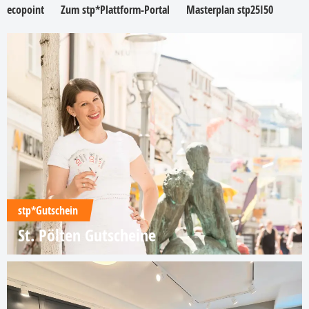
ecopoint
Zum stp*Plattform-Portal
Masterplan stp25I50
stp*Gutschein
St. Pölten Gutscheine