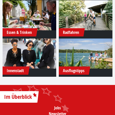
Essen & Trinken
Radfahren
Innenstadt
Ausflugstipps
Im Überblick
Jobs
Newsletter