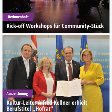
Löwinnenhof*
Kick-off Workshops für Community-Stück
Auszeichnung
Kultur-Leiter Alfred Kellner erhielt
Berufstitel „Hofrat“