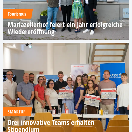
Tourismus
Mariazellerhof feiert ein Jahr erfolgreiche
Wiedereröffnung
SMARTUP
Drei innovative Teams erhalten
Stipendium