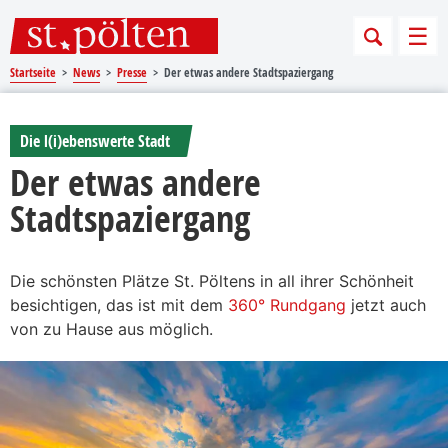
Sprungmarken
Springe direkt zu:
Men
Startseite
News
Presse
Der etwas andere Stadtspaziergang
Die l(i)ebenswerte Stadt
Der etwas andere
Stadtspaziergang
Die schönsten Plätze St. Pöltens in all ihrer Schönheit
besichtigen, das ist mit dem
360° Rundgang
jetzt auch
von zu Hause aus möglich.