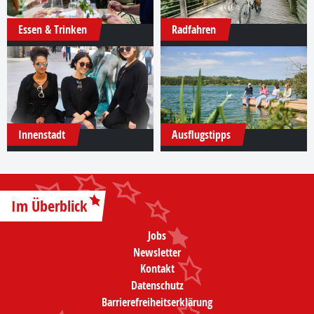
Essen & Trinken
Radfahren
Innenstadt
Ausflugstipps
Im Überblick
Jobs
Newsletter
Kontakt
Datenschutz
Barrierefreiheitserklärung