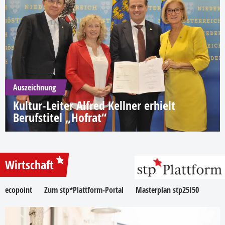
Auszeichnung
Kultur-Leiter Alfred Kellner erhielt
Berufstitel „Hofrat“
Wirtschaft
ecopoint
Zum stp*Plattform-Portal
Masterplan stp25I50