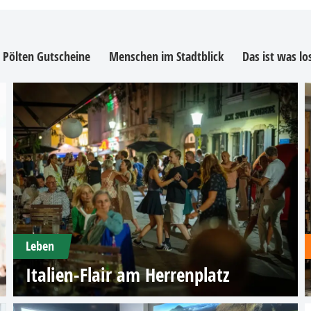
. Pölten Gutscheine
Menschen im Stadtblick
Das ist was l
Leben
Italien-Flair am Herrenplatz