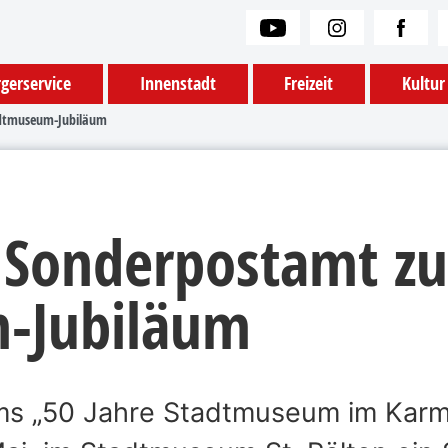
gerservice
Innenstadt
Freizeit
Kultur
adtmuseum-Jubiläum
m Sonderpostamt z
-Jubiläum
ums „50 Jahre Stadtmuseum im Karm