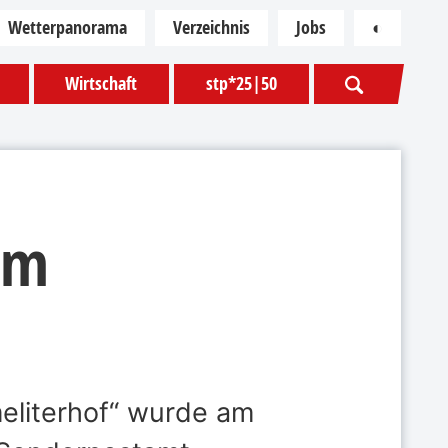
Wetterpanorama
Verzeichnis
Jobs
◐
Kontras
Wirtschaft
stp*25|50
um
eliterhof“ wurde am