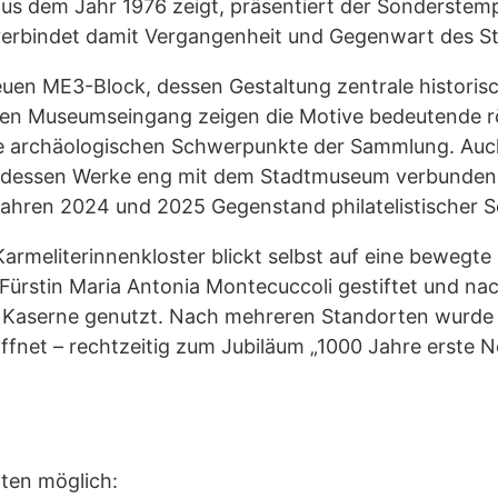
s dem Jahr 1976 zeigt, präsentiert der Sonderstemp
verbindet damit Vergangenheit und Gegenwart des 
euen ME3-Block, dessen Gestaltung zentrale histor
eten Museumseingang zeigen die Motive bedeutende 
ie archäologischen Schwerpunkte der Sammlung. Auch
, dessen Werke eng mit dem Stadtmuseum verbunden s
 Jahren 2024 und 2025 Gegenstand philatelistischer
meliterinnenkloster blickt selbst auf eine bewegte
rstin Maria Antonia Montecuccoli gestiftet und nac
 als Kaserne genutzt. Nach mehreren Standorten wurd
röffnet – rechtzeitig zum Jubiläum „1000 Jahre erste
lten möglich: