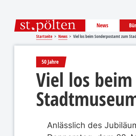
Sprungmarken
Springe direkt zu:
News
Bür
Startseite
News
Viel los beim Sonderpostamt zum St
50 Jahre
Viel los bei
Stadtmuseum
Anlässlich des Jubilä