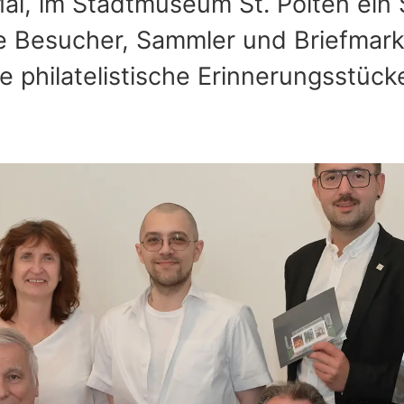
ai, im Stadtmuseum St. Pölten ein
he Besucher
, Sammler
und Briefmark
 philatelistische Erinnerungsstüc