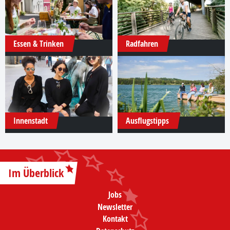
Essen & Trinken
Radfahren
Innenstadt
Ausflugstipps
Im Überblick
Jobs
Newsletter
Kontakt