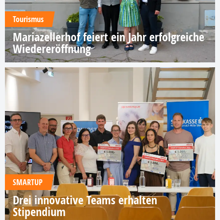
Tourismus
Mariazellerhof feiert ein Jahr erfolgreiche
Wiedereröffnung
SMARTUP
Drei innovative Teams erhalten
Stipendium