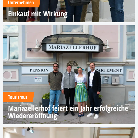
Unternehmen
Einkauf mit Wirkung
Tourismus
Mariazellerhof feiert ein Jahr erfolgreiche
Wiedereröffnung