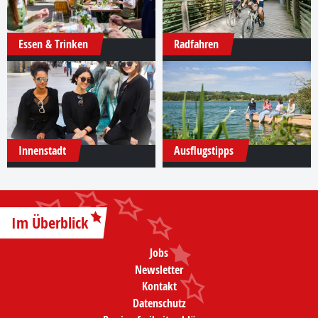
Essen & Trinken
Radfahren
Innenstadt
Ausflugstipps
Im Überblick
Jobs
Newsletter
Kontakt
Datenschutz