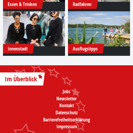
Essen & Trinken
Radfahren
Innenstadt
Ausflugstipps
Im Überblick
Jobs
Newsletter
Kontakt
Datenschutz
Barrierefreiheitserklärung
Impressum