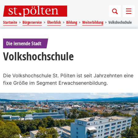
Sprungmarken
Springe direkt zu:
Men
Startseite
Bürgerservice
Überblick
Bildung
Weiterbildung
Volkshochschule
Die lernende Stadt
Volkshochschule
Die Volkshochschule St. Pölten ist seit Jahrzehnten eine
fixe Größe im Segment Erwachsenenbildung.