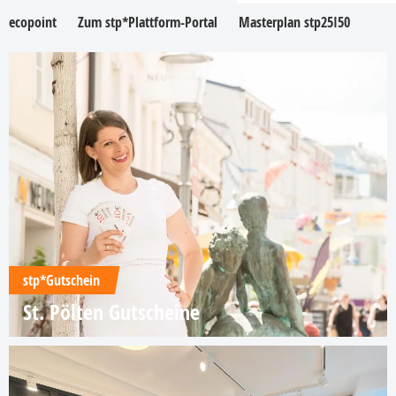
ecopoint
Zum stp*Plattform-Portal
Masterplan stp25I50
stp*Gutschein
St. Pölten Gutscheine