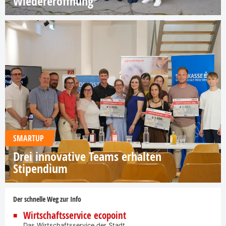
Wiedereröffnung
SMARTUP
Drei innovative Teams erhalten
Stipendium
Der schnelle Weg zur Info
Wirtschaftsservice ecopoint
Das Wirtschaftsservice der Stadt