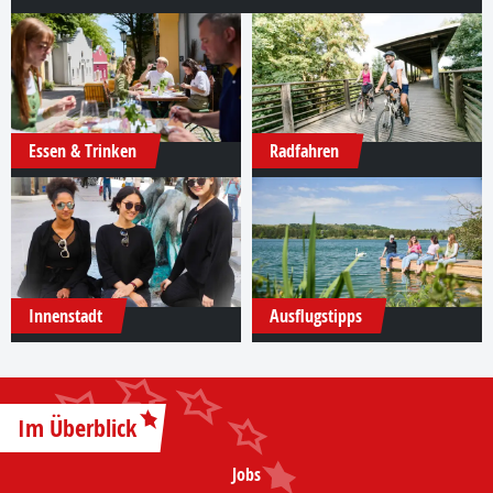
Essen & Trinken
Radfahren
Innenstadt
Ausflugstipps
Im Überblick
Jobs