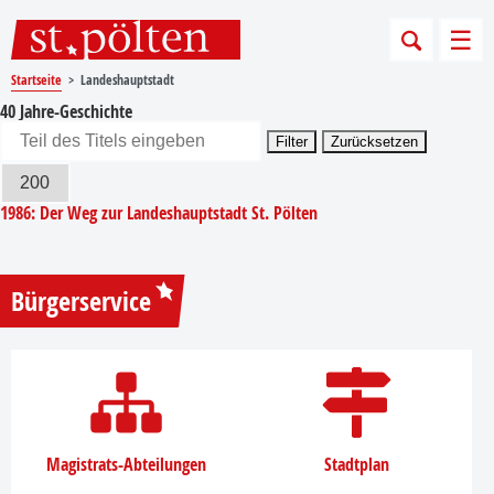
Sprungmarken
Springe direkt zu:
Men
Startseite
Landeshauptstadt
40 Jahre-Geschichte
Teil des Titels eingeben
Filter
Zurücksetzen
Anzeige #
1986: Der Weg zur Landeshauptstadt St. Pölten
Bürgerservice
Magistrats-Abteilungen
Stadtplan