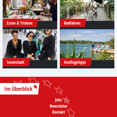
Essen & Trinken
Radfahren
Innenstadt
Ausflugstipps
Im Überblick
Jobs
Newsletter
Kontakt