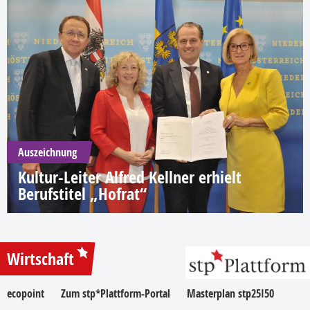
Auszeichnung
Kultur-Leiter Alfred Kellner erhielt
Berufstitel „Hofrat“
Wirtschaft
ecopoint
Zum stp*Plattform-Portal
Masterplan stp25I50