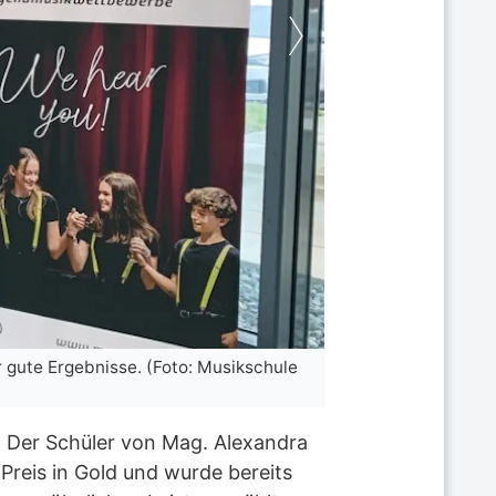
 gute Ergebnisse. (Foto: Musikschule
Die jungen Talente
St. Pölten)
. Der Schüler von Mag. Alexandra
Preis in Gold und wurde bereits