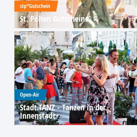
stp*Gutschein
St. Pölten Gutscheine
Open-Air
Stadt.TANZ - Tanzen in der
Innenstadt