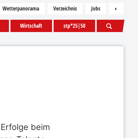
Wetterpanorama
Verzeichnis
Jobs
◐
Kontras
Wirtschaft
stp*25|50
 Erfolge beim