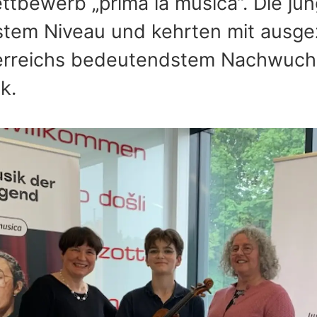
tbewerb „prima la musica“. Die ju
stem Niveau und kehrten mit ausge
terreichs bedeutendstem Nachwuch
k.