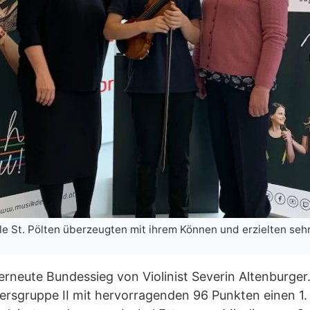
e St. Pölten überzeugten mit ihrem Können und erzielten sehr
erneute Bundessieg von Violinist Severin Altenburger
tersgruppe II mit hervorragenden 96 Punkten einen 1. 