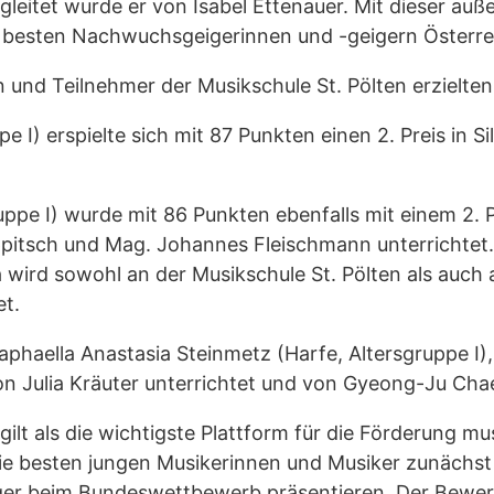
leitet wurde er von Isabel Ettenauer. Mit dieser auß
n besten Nachwuchsgeigerinnen und -geigern Österre
 und Teilnehmer der Musikschule St. Pölten erzielte
e I) erspielte sich mit 87 Punkten einen 2. Preis in Si
uppe I) wurde mit 86 Punkten ebenfalls mit einem 2. Pr
pitsch und Mag. Johannes Fleischmann unterrichtet. 
wird sowohl an der Musikschule St. Pölten als auch a
et.
phaella Anastasia Steinmetz (Harfe, Altersgruppe I),
 von Julia Kräuter unterrichtet und von Gyeong-Ju Chae
ilt als die wichtigste Plattform für die Förderung m
die besten jungen Musikerinnen und Musiker zunächst
er beim Bundeswettbewerb präsentieren. Der Bewerb