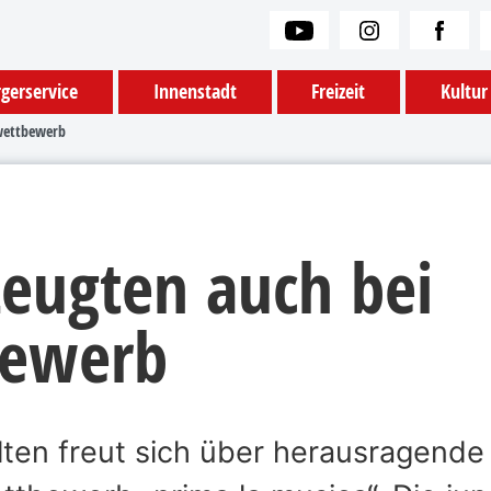
gerservice
Innenstadt
Freizeit
Kultur
swettbewerb
zeugten auch bei
bewerb
lten freut sich über herausragende