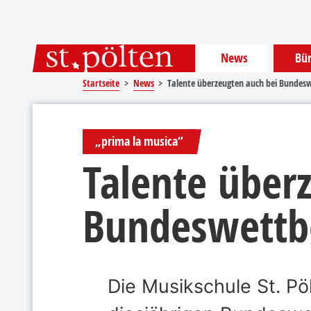
Sprungmarken
Springe direkt zu:
News
Bür
Startseite
News
Talente überzeugten auch bei Bunde
„prima la musica“
Talente über
Bundeswett
Die Musikschule St. Pö